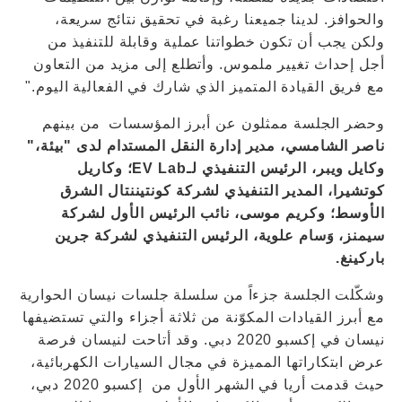
والحوافز. لدينا جميعنا رغبة في تحقيق نتائج سريعة،
ولكن يجب أن تكون خطواتنا عملية وقابلة للتنفيذ من
أجل إحداث تغيير ملموس. وأتطلع إلى مزيد من التعاون
مع فريق القيادة المتميز الذي شارك في الفعالية اليوم."
وحضر الجلسة ممثلون عن أبرز المؤسسات من بينهم
ناصر الشامسي، مدير إدارة النقل المستدام لدى "بيئة،"
وكايل ويبر، الرئيس التنفيذي لـEV Lab؛ وكاريل
كوتشيرا، المدير التنفيذي لشركة كونتيننتال الشرق
الأوسط؛ وكريم موسى، نائب الرئيس الأول لشركة
سيمنز، وَسام علوية، الرئيس التنفيذي لشركة جرين
باركينغ.
وشكّلت الجلسة جزءاً من سلسلة جلسات نيسان الحوارية
مع أبرز القيادات المكوّنة من ثلاثة أجزاء والتي تستضيفها
نيسان في إكسبو 2020 دبي. وقد أتاحت لنيسان فرصة
عرض ابتكاراتها المميزة في مجال السيارات الكهربائية،
حيث قدمت أريا في الشهر الأول من إكسبو 2020 دبي،