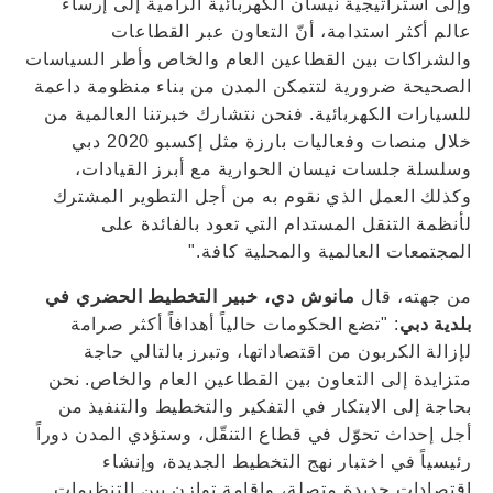
وإلى استراتيجية نيسان الكهربائية الرامية إلى إرساء
عالم أكثر استدامة، أنّ التعاون عبر القطاعات
والشراكات بين القطاعين العام والخاص وأطر السياسات
الصحيحة ضرورية لتتمكن المدن من بناء منظومة داعمة
للسيارات الكهربائية. فنحن نتشارك خبرتنا العالمية من
خلال منصات وفعاليات بارزة مثل إكسبو 2020 دبي
وسلسلة جلسات نيسان الحوارية مع أبرز القيادات،
وكذلك العمل الذي نقوم به من أجل التطوير المشترك
لأنظمة التنقل المستدام التي تعود بالفائدة على
المجتمعات العالمية والمحلية كافة."
من جهته، قال
مانوش دي، خبير التخطيط الحضري في
بلدية دبي
: "تضع الحكومات حالياً أهدافاً أكثر صرامة
لإزالة الكربون من اقتصاداتها، وتبرز بالتالي حاجة
متزايدة إلى التعاون بين القطاعين العام والخاص. نحن
بحاجة إلى الابتكار في التفكير والتخطيط والتنفيذ من
أجل إحداث تحوّل في قطاع التنقّل، وستؤدي المدن دوراً
رئيسياً في اختبار نهج التخطيط الجديدة، وإنشاء
اقتصادات جديدة متصلة، وإقامة توازن بين التنظيمات