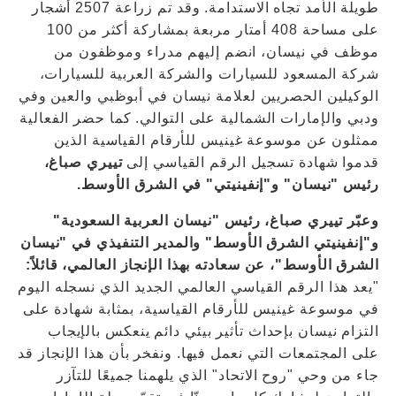
طويلة الأمد تجاه الاستدامة. وقد تم زراعة 2507 أشجار
على مساحة 408 أمتار مربعة بمشاركة أكثر من 100
موظف في نيسان، انضم إليهم مدراء وموظفون من
شركة المسعود للسيارات والشركة العربية للسيارات،
الوكيلين الحصريين لعلامة نيسان في أبوظبي والعين وفي
ودبي والإمارات الشمالية على التوالي. كما حضر الفعالية
ممثلون عن موسوعة غينيس للأرقام القياسية الذين
قدموا شهادة تسجيل الرقم القياسي إلى
تييري صباغ،
رئيس "نيسان" و"إنفينيتي" في الشرق الأوسط.
وعبّر تييري صباغ، رئيس "نيسان العربية السعودية"
و"إنفينيتي الشرق الأوسط" والمدير التنفيذي في "نيسان
الشرق الأوسط"، عن سعادته بهذا الإنجاز العالمي، قائلاً:
"يعد هذا الرقم القياسي العالمي الجديد الذي نسجله اليوم
في موسوعة غينيس للأرقام القياسية، بمثابة شهادة على
التزام نيسان بإحداث تأثير بيئي دائم ينعكس بالإيجاب
على المجتمعات التي نعمل فيها. ونفخر بأن هذا الإنجاز قد
جاء من وحي "روح الاتحاد" الذي يلهمنا جميعًا للتآزر