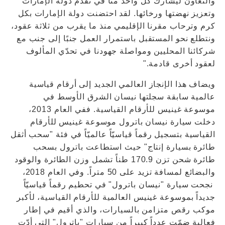
والتعاون ليشارك كل واحد منّا في تقدّم دولة الإمارات
وتعزيز نهضتها ورخائها. لقد احتضنت دولة الإمارات بكل
كرم وترحاب مقرنا الإقليمي منذ ما يقرب من ثلاثة عقود،
ونتطلع نحو المستقبل باستمرار العمل جنبًا إلى جنب مع
شركائنا المحليين ومواصلة جهودنا في تحدّي المألوف
لعقود أخرى قادمة."
ويضاف هذا الإنجاز العالمي الجديد إلى أرقام قياسية
عالمية سابقة سجلتها نيسان الشرق الأوسط في
موسوعة غينيس للأرقام القياسية. ففي العام 2013،
دخلت سيارة نيسان باترول موسوعة غينيس للأرقام
القياسية بتسجيل رقماً قياسيّاً عالميّاً في فئة "سحب أثقل
طائرة بسيارة إنتاج" حيث استطاعت باترول بسحب
طائرة شحن تزن 170.9 طناً تشمل وزن الطائرة والوقود
والبضائع لمسافة تزيد على 50 متراً. وفي العام 2018،
نجحت سيارة "نيسان باترول" في تحطيم رقماً قياسيّاً
جديداً بموسوعة غينيس العالمية للأرقام القياسية، لأكبر
موكب رقص متزامن بالسيارات، والذي أقيم في إطار
فعالية ضمّت عدداً كبيراً من سيارات "باترول" التي أدّت