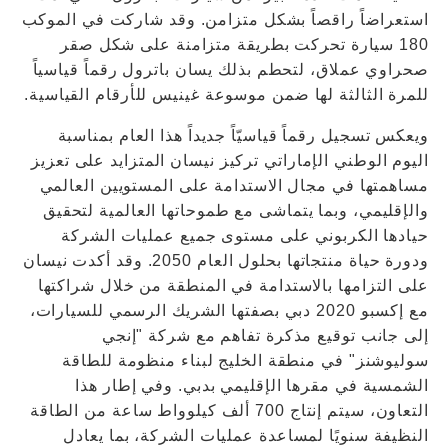
استعراضاً راقصاً بشكل متزامن. وقد شاركت في الموكب
180 سيارة تحركت بطريقة متزامنة على شكل صقر
صحراوي عملاق، لتحطم بذلك يسان باترول رقماً قياسياً
للمرة الثالثة لها ضمن موسوعة غينيس للأرقام القياسية.
ويعكس تسجيل رقماً قياسيّاً جديداً هذا العام بمناسبة
اليوم الوطني الإماراتي تركيز نيسان المتزايد على تعزيز
مساهمتها في مجال الاستدامة على المستويين العالمي
والإقليمي، وبما يتماشى مع طموحاتها العالمية لتحقيق
حيادها الكربوني على مستوى جميع عمليات الشركة
ودورة حياة منتجاتها بحلول العام 2050. وقد أكدت نيسان
على التزامها بالاستدامة في المنطقة من خلال شراكتها
مع إكسبو 2020 دبي بصفتها الشريك الرسمي للسيارات،
إلى جانب توقيع مذكرة تفاهم مع شركة "إنجي
سوليوشنز" في منطقة الخليج لبناء منظومة للطاقة
الشمسية في مقرها الإقليمي بدبي. وفي إطار هذا
التعاون، سيتم إنتاج 700 ألف كيلوواط ساعة من الطاقة
النظيفة سنويًا لمساعدة عمليات الشركة، بما يعادل