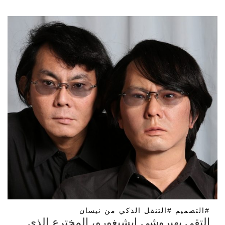
#التصميم #التنقل الذكي من نيسان
التقي بهيروشى إيشيغورو، المخترع الذي